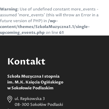
Warning
: Use of undefined constant more_events -
assumed 'more_events' (this will throw an Error in a
future version of PHP) in
/wp-
content/themes/SzkolaMuzyczna1.1/single-
upcoming_events.php
on line
61
Kontakt
Szkoła Muzyczna I stopnia
im. M.K. Księcia Ogińskiego
w Sokołowie Podlaskim
ul. Repkowska 3
08-300 Sokołów Podlaski