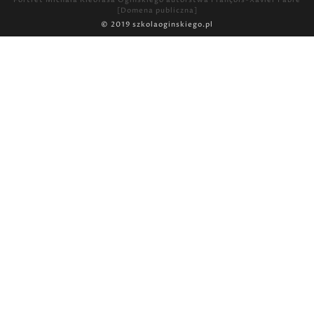
Portret Michała Kleofasa Ogińskiego
autorstwa François-Xavier Fabre
[Domena publiczna]
© 2019
szkolaoginskiego.pl