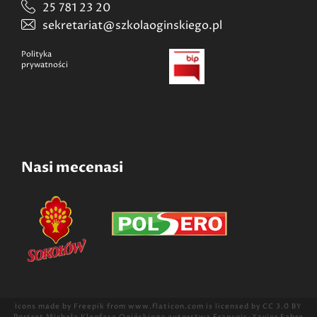
25 781 23 20
sekretariat@szkolaoginskiego.pl
Polityka
prywatności
Nasi mecenasi
Icons made by
Freepik
from
www.flaticon.com
is licensed by
CC 3.0 BY