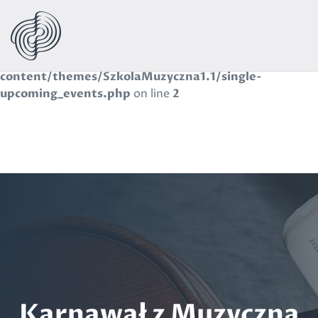
Warning
: Use of undefined constant navbar - assumed
'navbar' (this will throw an Error in a future version of
PHP) in
/wp-
content/themes/SzkolaMuzyczna1.1/single-
upcoming_events.php
on line
2
Karnawał z Muzyczną