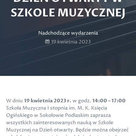
SZKOLE MUZYCZNEJ
Nadchodzące wydarzenia
19 kwietnia 2023
W dniu
19 kwietnia 2023 r.
w godz.
14:00 – 17:00
Szkoła Muzyczna I stopnia im. M. K. Księcia
Ogińskiego w Sokołowie Podlaskim zaprasza
wszystkich zainteresowanych nauką w Szkole
Muzycznej na Dzień otwarty. Będzie można obejrzeć