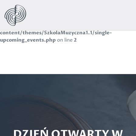
Warning
: Use of undefined constant navbar - assumed
'navbar' (this will throw an Error in a future version of
PHP) in
/wp-
content/themes/SzkolaMuzyczna1.1/single-
upcoming_events.php
on line
2
DZIEŃ OTWARTY W