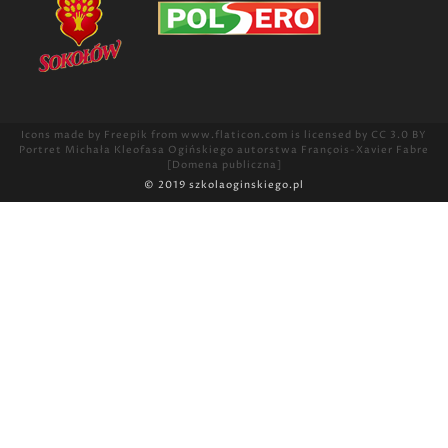
Icons made by
Freepik
from
www.flaticon.com
is licensed by
CC 3.0 BY
Portret Michała Kleofasa Ogińskiego
autorstwa François-Xavier Fabre
[Domena publiczna]
© 2019
szkolaoginskiego.pl