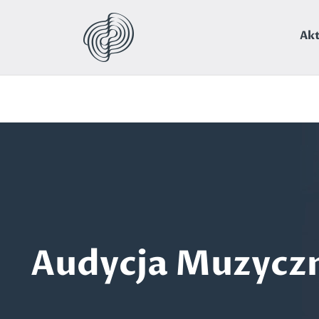
Warning
: Use of undefined constant navbar - assumed 'na
Akt
upcoming_events.php
on line
2
Audycja Muzyczna