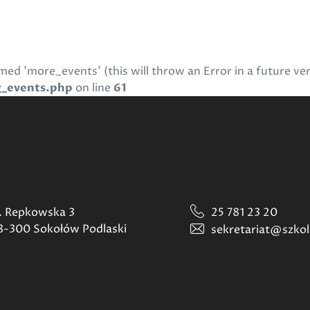
ed 'more_events' (this will throw an Error in a future ve
g_events.php
on line
61
l. Repkowska 3
25 781 23 20
8-300 Sokołów Podlaski
sekretariat@szkol