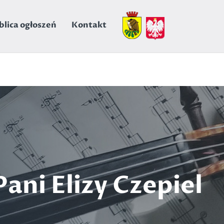
 in
/wp-content/themes/SzkolaMuzyczna1.1/single-
blica ogłoszeń
Kontakt
ani Elizy Czepiel