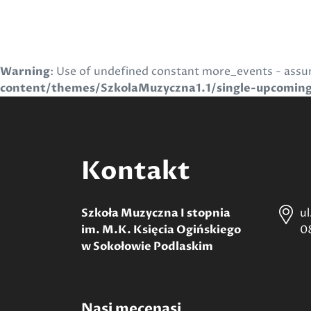
Warning
: Use of undefined constant more_events - assum
content/themes/SzkolaMuzyczna1.1/single-upcomin
Kontakt
Szkoła Muzyczna I stopnia
u
im. M.K. Księcia Ogińskiego
0
w Sokołowie Podlaskim
Nasi mecenasi