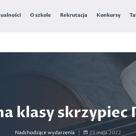
vbar' (this will throw an Error in a future version of PHP)
ualności
O szkole
Rekrutacja
Konkursy
Ta
 klasy skrzypiec P
Nadchodzące wydarzenia
|
23 maja 2022