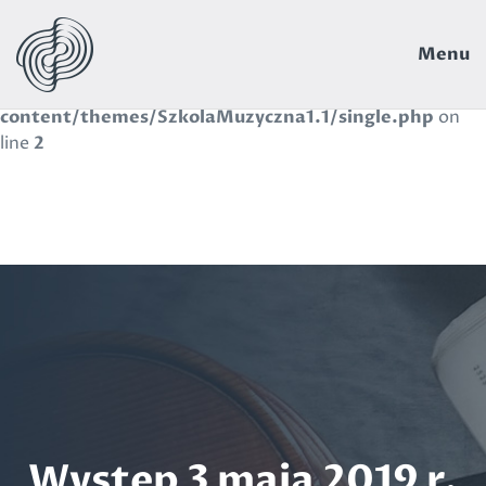
Warning
: Use of undefined constant navbar - assumed
Menu
'navbar' (this will throw an Error in a future version of
PHP) in
/wp-
content/themes/SzkolaMuzyczna1.1/single.php
on
line
2
Występ 3 maja 2019 r.