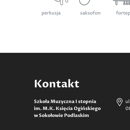
perkusja
saksofon
forte
Kontakt
Szkoła Muzyczna I stopnia
u
im. M.K. Księcia Ogińskiego
0
w Sokołowie Podlaskim