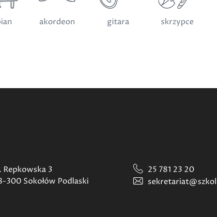
pian
akordeon
gitara
skrzypce
l. Repkowska 3
25 781 23 20
8-300 Sokołów Podlaski
sekretariat@szkol