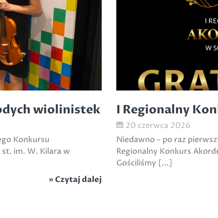
odych wiolinistek
I Regionalny Ko
20 czerwca 2026
iego Konkursu
Niedawno – po raz pierwszy 
st. im. W. Kilara w
Regionalny Konkurs Akord
Gościliśmy [...]
» Czytaj dalej