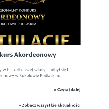
nkurs Akordeonowy
w historii naszej szkoły – odbył się I
eonowy w Sokołowie Podlaskim.
» Czytaj dalej
»
Zobacz wszystkie aktualności