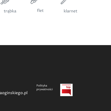
flet
trąbka
klarnet
Polityka
prywatności
aoginskiego.pl