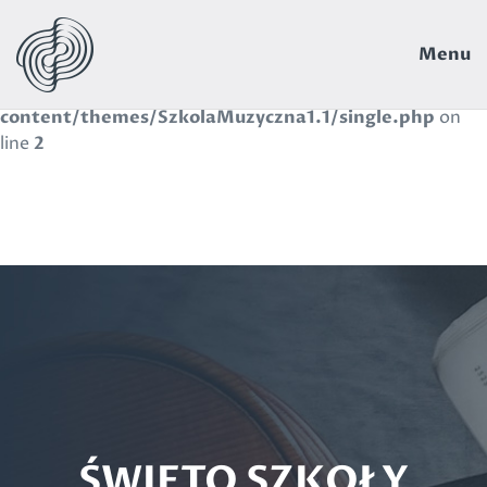
Warning
: Use of undefined constant navbar - assumed
Menu
'navbar' (this will throw an Error in a future version of
PHP) in
/wp-
content/themes/SzkolaMuzyczna1.1/single.php
on
line
2
ŚWIĘTO SZKOŁY